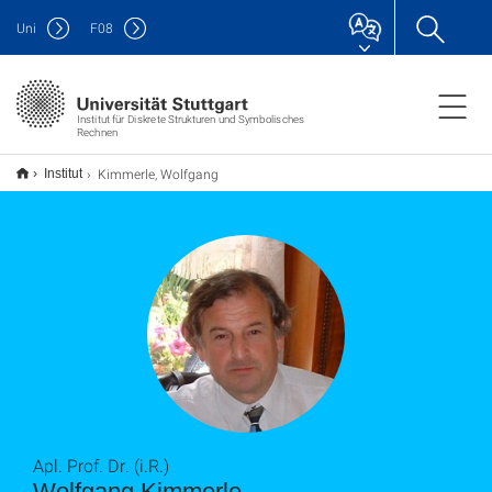
Uni
F
08
Institut für Diskrete Strukturen und Symbolisches
Rechnen
Kimmerle, Wolfgang
Institut
Apl. Prof. Dr. (i.R.)
Wolfgang Kimmerle